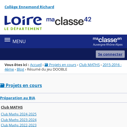
Panneau de gestion des cookies
Collège Ennemond Richard
Menu de la rubrique
Contenu
MENU
Se connecter
Vous êtes ici :
Accueil
›
🗃️ Projets en cours
›
Club MATHS
›
2015-2016 -
4ème
›
Blog
›
Résumé du jeu DOOBLE
🗃️ Projets en cours
Préparation au BIA
Club MATHS
Club Maths 2024-2025
Club Maths 2023-2024
Club Maths 2022-2023