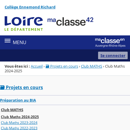
Panneau de gestion des cookies
Collège Ennemond Richard
Menu de la rubrique
Contenu
MENU
Se connecter
Vous êtes ici :
Accueil
›
🗃️ Projets en cours
›
Club MATHS
›
Club Maths
2024-2025
🗃️ Projets en cours
Préparation au BIA
Club MATHS
Club Maths 2024-2025
Club Maths 2023-2024
Club Maths 2022-2023