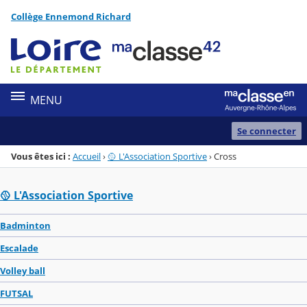
Panneau de gestion des cookies
Collège Ennemond Richard
Menu de la rubrique
Contenu
MENU
Se connecter
Vous êtes ici :
Accueil
›
🥎 L'Association Sportive
›
Cross
🥎 L'Association Sportive
Badminton
Escalade
Volley ball
FUTSAL