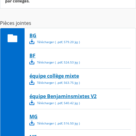
par collèges.
Pièces jointes
BG
Télécharger
( .
pdf
,
579.20
ko
)
BF
Télécharger
( .
pdf
,
524.53
ko
)
équipe collège mixte
Télécharger
( .
pdf
,
563.75
ko
)
équipe Benjaminsmixtes V2
Télécharger
( .
pdf
,
540.42
ko
)
MG
Télécharger
( .
pdf
,
516.50
ko
)