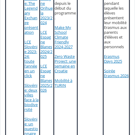
e: The
ne
depuis le
pendant
Legend
Orihue
début du
laquelle les
ary
la
programme
élèves
Exchan
2023/2
.
présentent
ge
024
leur mobilité
Make My
présent
Erasmus aux
LCE
School
ation
parents
Espag
Climate
d'élèves et
LCE
ne
Friendly
aux
Slovéni
Blanes
2024-2027
personnels
e 2023-
2024/2
Zero Waste
24:
025
Erasmus
Project: une
toute
Days 2025
LCE
semaine en
l'année
Espag
Croatie
Soirée
en un
ne
Erasmus 2026
click
Mobilité à
Blanes
TURIN
Slovéni
2025/2
e: deux
026
villes
face à la
biodive
rsité
Slovéni
e: un
questio
nnaire