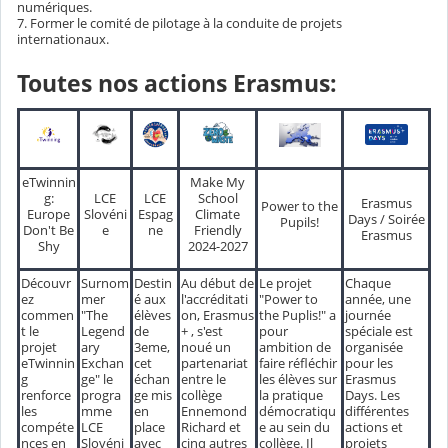
numériques.
7. Former le comité de pilotage à la conduite de projets
internationaux.
Toutes nos
actions Erasmus:
eTwinnin
Make My
g:
LCE
LCE
School
Erasmus
Power to the
Europe
Slovéni
Espag
Climate
Days / Soirée
Pupils!
Don't Be
e
ne
Friendly
Erasmus
Shy
2024-2027
Découvr
Surnom
Destin
Au début de
Le projet
Chaque
ez
mer
é aux
l'accréditati
"Power to
année, une
commen
"The
élèves
on, Erasmus
the Puplis!" a
journée
t le
Legend
de
+ , s'est
pour
spéciale est
projet
ary
3eme,
noué un
ambition de
organisée
eTwinnin
Exchan
cet
partenariat
faire réfléchir
pour les
g
ge" le
échan
entre le
les élèves sur
Erasmus
renforce
progra
ge mis
collège
la pratique
Days. Les
les
mme
en
Ennemond
démocratiqu
différentes
compéte
LCE
place
Richard et
e au sein du
actions et
nces en
Slovéni
avec
cinq autres
collège. Il
projets