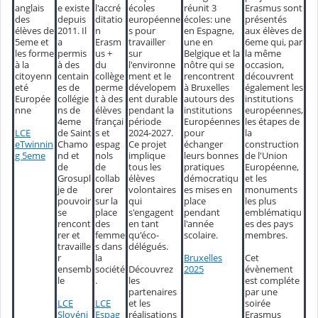
anglais
e existe
l'accré
écoles
réunit 3
Erasmus sont
des
depuis
ditatio
européenne
écoles: une
présentés
élèves de
2011. Il
n
s pour
en Espagne,
aux élèves de
5eme et
a
Erasm
travailler
une en
6eme qui, par
les forme
permis
us +
sur
Belgique et la
la même
à la
à des
du
l'environne
nôtre qui se
occasion,
citoyenn
centain
collège
ment et le
rencontrent
découvrent
eté
es de
perme
dévelopem
à Bruxelles
également les
Europée
collégie
t à des
ent durable
autours des
institutions
nne
ns de
élèves
pendant la
institutions
européennes,
4eme
françai
période
Européennes
les étapes de
LCE
de Saint
s et
2024-2027.
pour
la
eTwinnin
Chamo
espag
Ce projet
échanger
construction
g 5eme
nd et
nols
implique
leurs bonnes
de l'Union
de
de
tous les
pratiques
Européenne,
Grosupl
collab
élèves
démocratiqu
et les
je de
orer
volontaires
es mises en
monuments
pouvoir
sur la
qui
place
les plus
se
place
s'engagent
pendant
emblématiqu
rencont
des
en tant
l'année
es des pays
rer et
femme
qu'éco-
scolaire.
membres.
travaille
s dans
délégués.
Bruxelles
Cet
r
la
Découvrez
2025
évènement
ensemb
société
les
est compléte
le
.
partenaires
par une
LCE
LCE
et les
soirée
Slovéni
Espag
réalisations
Erasmus