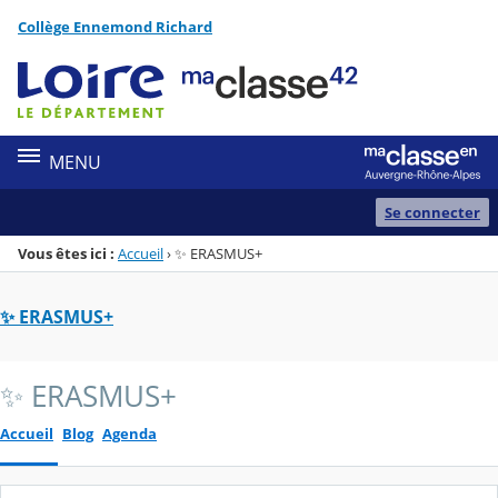
Panneau de gestion des cookies
Collège Ennemond Richard
Menu de la rubrique
Contenu
MENU
Se connecter
Vous êtes ici :
Accueil
›
✨ ERASMUS+
✨ ERASMUS+
✨ ERASMUS+
Accueil
Blog
Agenda