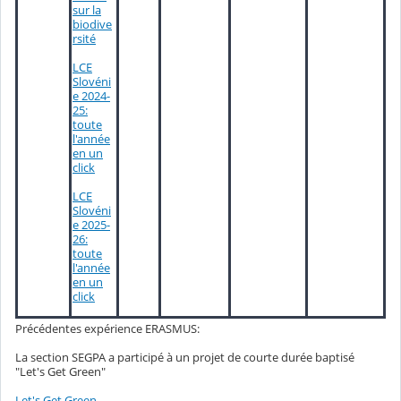
sur la
biodive
rsité
LCE
Slovéni
e 2024-
25:
toute
l'année
en un
click
LCE
Slovéni
e 2025-
26:
toute
l'année
en un
click
Précédentes expérience ERASMUS:
La section SEGPA a participé à un projet de courte durée baptisé
"Let's Get Green"
Let's Get Green