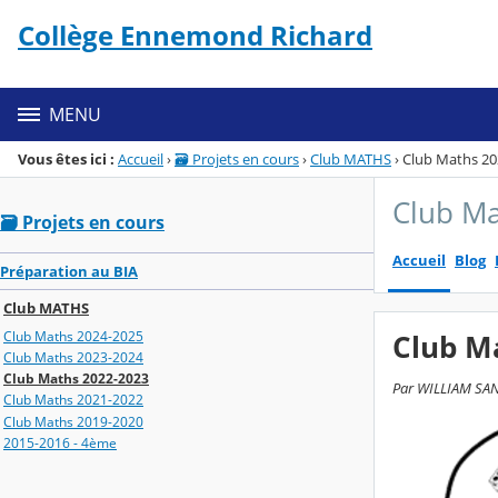
Panneau de gestion des cookies
Collège Ennemond Richard
Menu de la rubrique
Contenu
MENU
Vous êtes ici :
Accueil
›
🗃️ Projets en cours
›
Club MATHS
›
Club Maths 20
Club Ma
🗃️ Projets en cours
Accueil
Blog
Préparation au BIA
Club MATHS
Club Maths 2024-2025
Club M
Club Maths 2023-2024
Club Maths 2022-2023
Par WILLIAM SAND
Club Maths 2021-2022
Club Maths 2019-2020
2015-2016 - 4ème