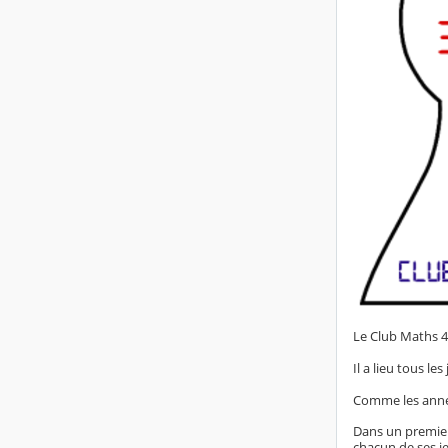
Le Club Maths 4
Il a lieu tous le
Comme les année
Dans un premier
chacun de ses j