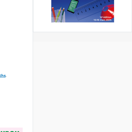
ths
.