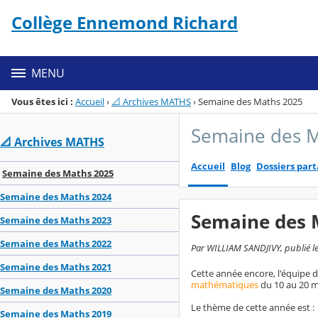
Panneau de gestion des cookies
Collège Ennemond Richard
Menu de la rubrique
Contenu
MENU
Vous êtes ici :
Accueil
›
📐 Archives MATHS
›
Semaine des Maths 2025
Semaine des 
📐 Archives MATHS
Accueil
Blog
Dossiers par
Semaine des Maths 2025
Semaine des Maths 2024
Semaine des 
Semaine des Maths 2023
Semaine des Maths 2022
Par WILLIAM SANDJIVY, publié le
Semaine des Maths 2021
Cette année encore, l'équipe
mathématiques
du 10 au 20 m
Semaine des Maths 2020
Le thème de cette année est :
Semaine des Maths 2019