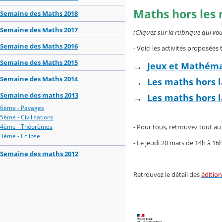
Maths hors les
Semaine des Maths 2018
Semaine des Maths 2017
(Cliquez sur la rubrique qui v
Semaine des Maths 2016
- Voici les activités proposées
Semaine des Maths 2015
→
Jeux et Mathéma
Semaine des Maths 2014
→
Les maths hors 
Semaine des maths 2013
→
Les maths hors 
6ème - Pavages
5ème - Civilisations
4ème - Théorèmes
- Pour tous, retrouvez tout au 
3ème - Eclipse
- Le jeudi 20 mars de 14h à 16
Semaine des maths 2012
Retrouvez le détail des
éditio