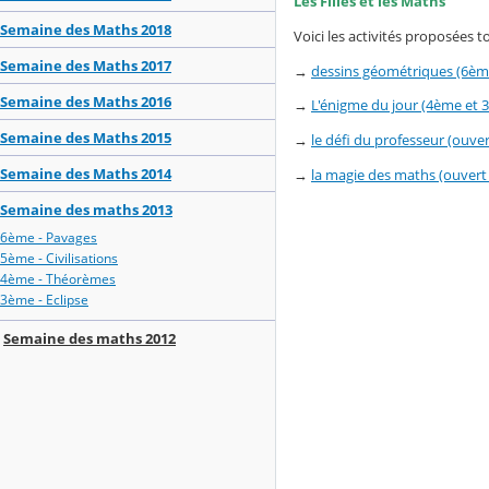
Les Filles et les Maths
Semaine des Maths 2018
Voici les activités proposées t
Semaine des Maths 2017
→
dessins géométriques (6èm
Semaine des Maths 2016
→
L'énigme du jour (4ème et 
Semaine des Maths 2015
→
le défi du professeur (ouver
Semaine des Maths 2014
→
la magie des maths (ouvert 
Semaine des maths 2013
6ème - Pavages
5ème - Civilisations
4ème - Théorèmes
3ème - Eclipse
Semaine des maths 2012