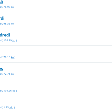
di
df
,
76.97
ko
)
rdi
df
,
98.35
ko
)
dredi
df
,
124.89
ko
)
df
,
78.13
ko
)
es
df
,
72.74
ko
)
df
,
104.26
ko
)
df
,
1.83
Mo
)