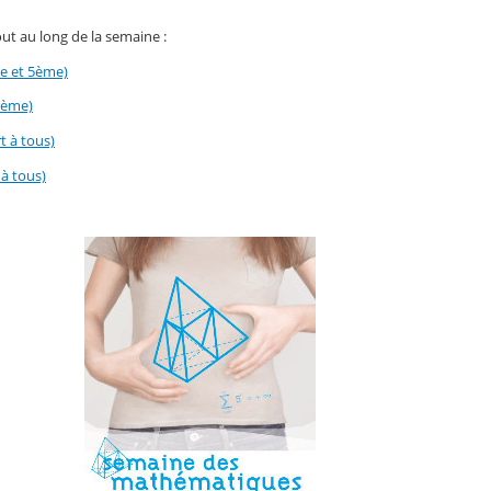
out au long de la semaine :
e et 5ème)
3ème)
t à tous)
à tous)