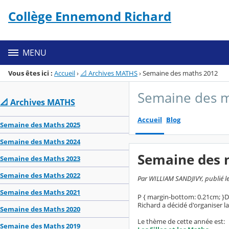
Panneau de gestion des cookies
Collège Ennemond Richard
Menu de la rubrique
Contenu
MENU
Vous êtes ici :
Accueil
›
📐 Archives MATHS
›
Semaine des maths 2012
Semaine des 
📐 Archives MATHS
Accueil
Blog
Semaine des Maths 2025
Semaine des Maths 2024
Semaine des 
Semaine des Maths 2023
Semaine des Maths 2022
Par WILLIAM SANDJIVY, publié le
Semaine des Maths 2021
P { margin-bottom: 0.21cm; }
D
Richard a décidé d'organiser l
Semaine des Maths 2020
Le thème de cette année est:
Semaine des Maths 2019