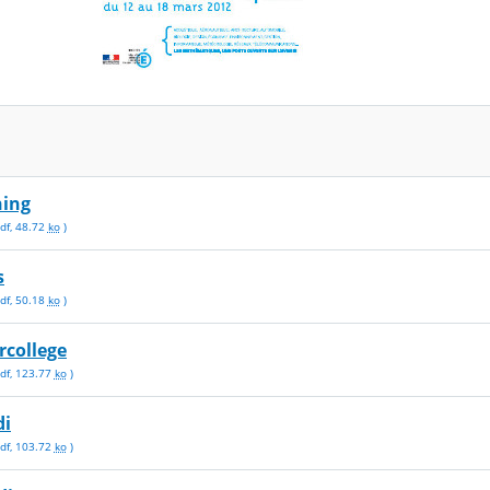
ning
df
,
48.72
ko
)
s
df
,
50.18
ko
)
rcollege
df
,
123.77
ko
)
di
df
,
103.72
ko
)