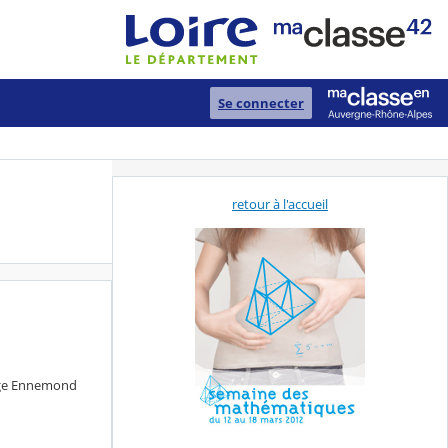
Se connecter
retour à l'accueil
lège Ennemond