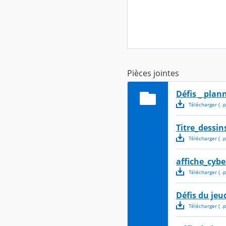
Pièces jointes
Défis _ plan
Télécharger
( .
p
Titre_dessin
Télécharger
( .
p
affiche_cybe
Télécharger
( .
p
Défis du jeu
Télécharger
( .
p