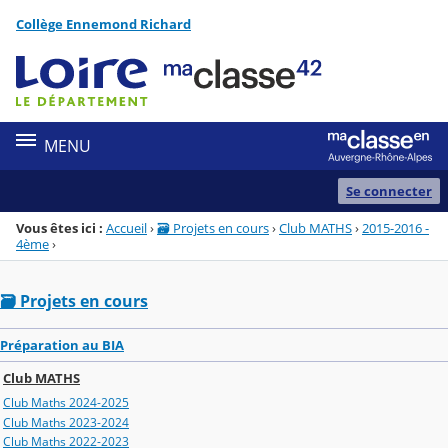
Panneau de gestion des cookies
Collège Ennemond Richard
Menu de la rubrique
Contenu
MENU
Se connecter
Vous êtes ici :
Accueil
›
🗃️ Projets en cours
›
Club MATHS
›
2015-2016 -
4ème
›
🗃️ Projets en cours
Préparation au BIA
Club MATHS
Club Maths 2024-2025
Club Maths 2023-2024
Club Maths 2022-2023