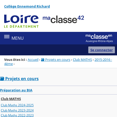
Panneau de gestion des cookies
Collège Ennemond Richard
Menu de la rubrique
Contenu
MENU
Se connecter
Vous êtes ici :
Accueil
›
🗃️ Projets en cours
›
Club MATHS
›
2015-2016 -
4ème
›
🗃️ Projets en cours
Préparation au BIA
Club MATHS
Club Maths 2024-2025
Club Maths 2023-2024
Club Maths 2022-2023