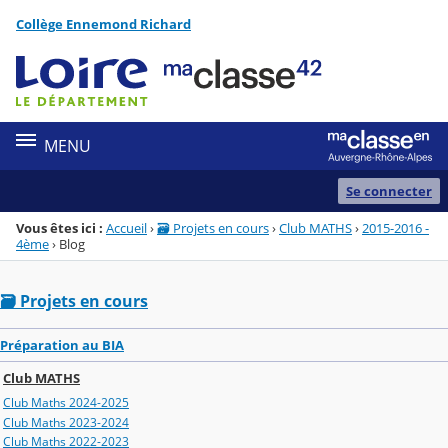
Panneau de gestion des cookies
Collège Ennemond Richard
Menu de la rubrique
Contenu
MENU
Se connecter
Vous êtes ici :
Accueil
›
🗃️ Projets en cours
›
Club MATHS
›
2015-2016 -
4ème
›
Blog
🗃️ Projets en cours
Préparation au BIA
Club MATHS
Club Maths 2024-2025
Club Maths 2023-2024
Club Maths 2022-2023