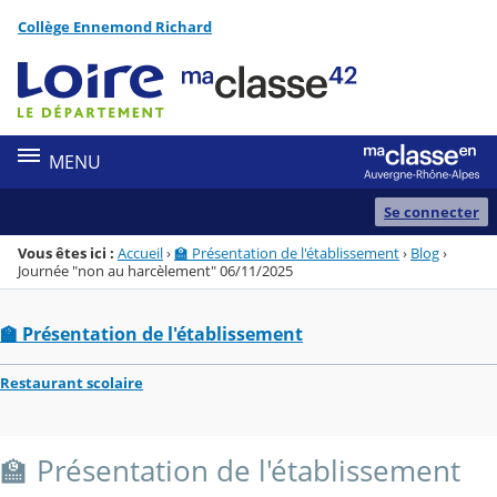
Panneau de gestion des cookies
Collège Ennemond Richard
Menu de la rubrique
Contenu
MENU
Se connecter
Vous êtes ici :
Accueil
›
🏫 Présentation de l'établissement
›
Blog
›
Journée "non au harcèlement" 06/11/2025
🏫 Présentation de l'établissement
Restaurant scolaire
🏫 Présentation de l'établissement