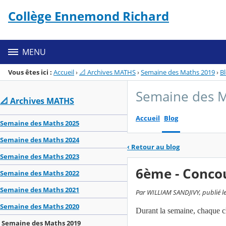
Panneau de gestion des cookies
Collège Ennemond Richard
Menu de la rubrique
Contenu
MENU
Vous êtes ici :
Accueil
›
📐 Archives MATHS
›
Semaine des Maths 2019
›
B
Semaine des 
📐 Archives MATHS
Accueil
Blog
Semaine des Maths 2025
Semaine des Maths 2024
‹
Retour au blog
Semaine des Maths 2023
6ème - Concou
Semaine des Maths 2022
Semaine des Maths 2021
Par WILLIAM SANDJIVY, publié le
Semaine des Maths 2020
Durant la semaine, chaque cl
Semaine des Maths 2019