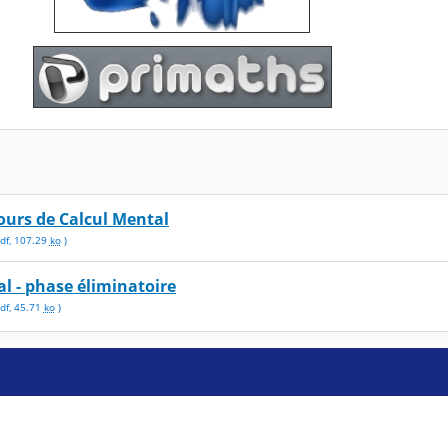
ours de Calcul Mental
df
,
107.29
ko
)
l - phase éliminatoire
df
,
45.71
ko
)