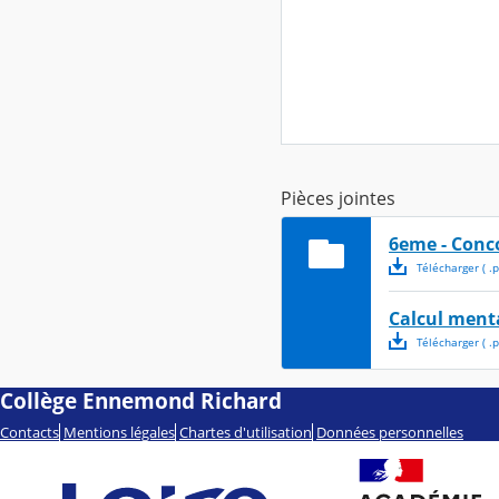
Pièces jointes
6eme - Conc
Télécharger
( .
p
Calcul menta
Télécharger
( .
p
Collège Ennemond Richard
Contacts
Mentions légales
Chartes d'utilisation
Données personnelles