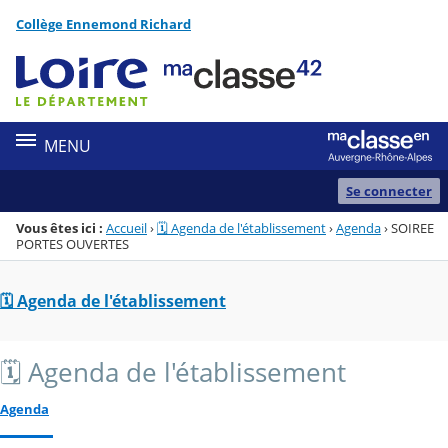
Panneau de gestion des cookies
Collège Ennemond Richard
Menu de la rubrique
Contenu
MENU
Se connecter
Vous êtes ici :
Accueil
›
🗓️ Agenda de l'établissement
›
Agenda
›
SOIREE
PORTES OUVERTES
🗓️ Agenda de l'établissement
🗓️ Agenda de l'établissement
Agenda