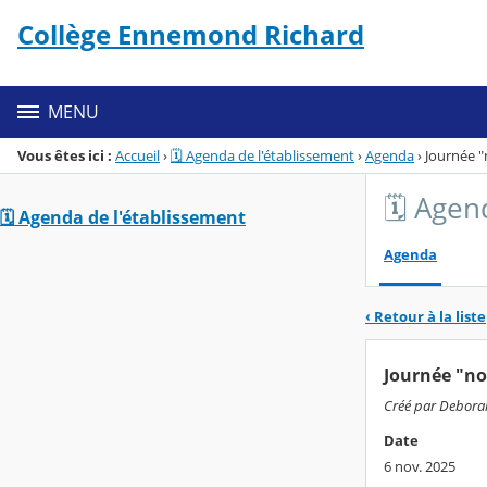
Panneau de gestion des cookies
Collège Ennemond Richard
Menu de la rubrique
Contenu
MENU
Vous êtes ici :
Accueil
›
🗓️ Agenda de l'établissement
›
Agenda
›
Journée 
🗓️ Age
🗓️ Agenda de l'établissement
Agenda
‹ Retour à la liste
Journée "n
Créé par Deborah
Date
6 nov. 2025