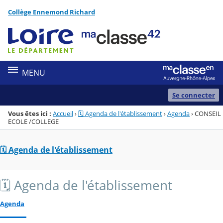
Panneau de gestion des cookies
Collège Ennemond Richard
Menu de la rubrique
Contenu
MENU
Se connecter
Vous êtes ici :
Accueil
›
🗓️ Agenda de l'établissement
›
Agenda
›
CONSEIL
ECOLE /COLLEGE
🗓️ Agenda de l'établissement
🗓️ Agenda de l'établissement
Agenda