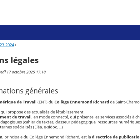
23-2024
›
ns légales
redi 17 octobre 2025 17:18
rmations générales
érique de Travail
(ENT) du
Collège Ennemond Richard
de Saint-Chamon
qui propose des actualités de l’établissement.
ment de travail
, en mode connecté, qui présente les services associés à cha
gogiques (cahier de textes, classeur pédagogique, ressources numériques 
nes spécialisés (Éléa, e-sidoc, ...)
on
, principale du Collège Ennemond Richard, est la
directrice de publicati