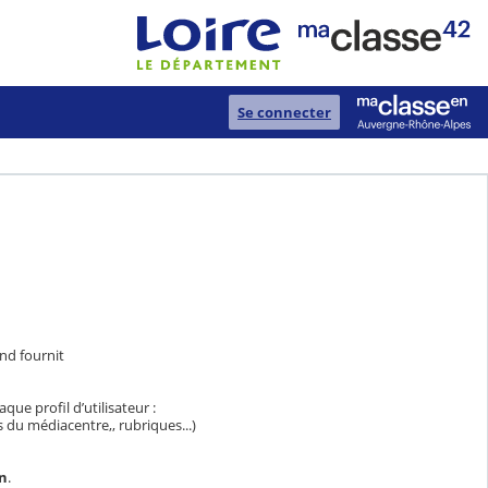
Se connecter
d fournit
que profil d’utilisateur :
du médiacentre,, rubriques...)
on
.