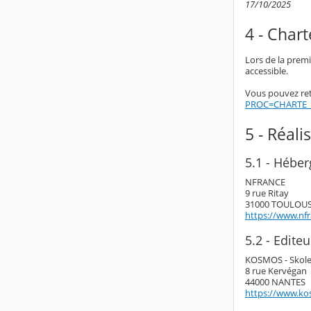
17/10/2025
4 - Chart
Lors de la premi
accessible.
Vous pouvez retr
PROC=CHARTE_
5 - Réali
5.1 - Héber
NFRANCE
9 rue Ritay
31000 TOULOU
https://www.nf
5.2 - Editeu
KOSMOS - Skol
8 rue Kervégan
44000 NANTES
https://www.ko