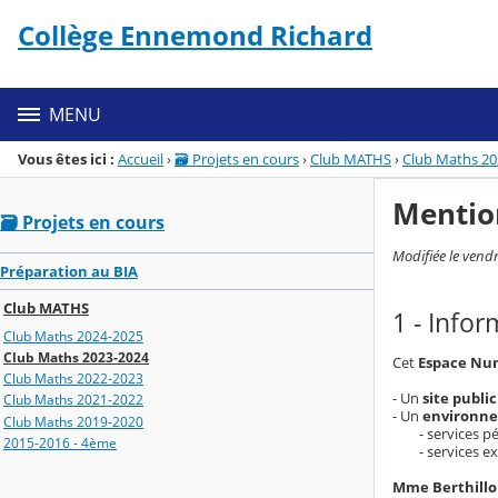
Panneau de gestion des cookies
Collège Ennemond Richard
Menu de la rubrique
Contenu
MENU
Vous êtes ici :
Accueil
›
🗃️ Projets en cours
›
Club MATHS
›
Club Maths 20
Mentio
🗃️ Projets en cours
Modifiée le vend
Préparation au BIA
Club MATHS
1 - Info
Club Maths 2024-2025
Club Maths 2023-2024
Cet
Espace Num
Club Maths 2022-2023
- Un
site public
Club Maths 2021-2022
- Un
environne
Club Maths 2019-2020
- services péda
2015-2016 - 4ème
- services exter
Mme Berthill