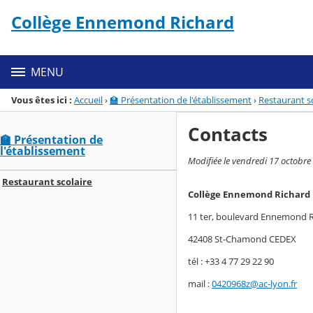
Panneau de gestion des cookies
Collège Ennemond Richard
Menu de la rubrique
Contenu
MENU
Vous êtes ici :
Accueil
›
🏫 Présentation de l'établissement
›
Restaurant sc
Contacts
🏫 Présentation de
l'établissement
Modifiée le vendredi 17 octobre
Restaurant scolaire
Collège Ennemond Richard
11 ter, boulevard Ennemond 
42408 St-Chamond CEDEX
tél : +33 4 77 29 22 90
mail :
0420968z@ac-lyon.fr