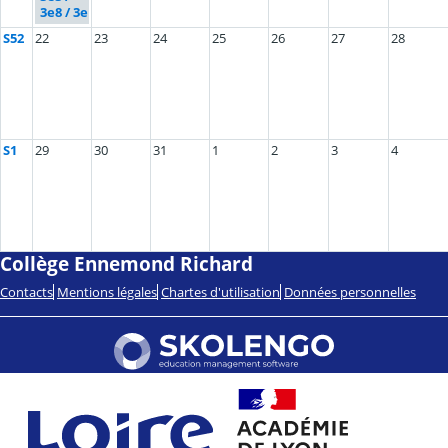
3e8 / 3e
S52
22
23
24
25
26
27
28
S1
29
30
31
1
2
3
4
Collège Ennemond Richard
Contacts
Mentions légales
Chartes d'utilisation
Données personnelles