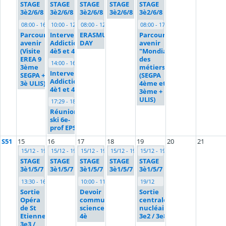
STAGE
STAGE
STAGE
STAGE
STAGE
3è2/6/8
3è2/6/8
3è2/6/8
3è2/6/8
3è2/6/8
08:00 - 16:00
10:00 - 12:00
08:00 - 12:00
08:00 - 17:00
Parcours
Intervention
ERASMUS
Parcours
avenir
Addiction
DAY
avenir
(Visite
4è5 et 4è6
"Mondial
EREA 9
des
14:00 - 16:00
3ème
métiers"
Intervention
SEGPA +
(SEGPA
Addiction
3è ULIS)
4ème et
4è1 et 4è4
3ème +
ULIS)
17:29 - 18:34
Réunion
ski 6e-
prof EPS
S51
15
16
17
18
19
20
21
15/12 - 19/12
15/12 - 19/12
15/12 - 19/12
15/12 - 19/12
15/12 - 19/12
STAGE
STAGE
STAGE
STAGE
STAGE
3è1/5/7
3è1/5/7
3è1/5/7
3è1/5/7
3è1/5/7
13:30 - 16:30
10:00 - 11:00
19/12
Sortie
Devoir
Sortie
Opéra
commun
centrale
de St
sciences
nucléaire
Etienne
4è
3e2 / 3e8
3e3 /