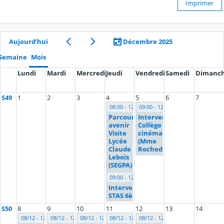
Imprimer
Aujourd’hui
Décembre 2025
Semaine
Mois
Lundi
Mardi
Mercredi
Jeudi
Vendredi
Samedi
Dimanc
S49
1
2
3
4
5
6
7
08:00 - 12:00
09:00 - 12:00
Parcours
Intervention
avenir
Collège au
Visite
cinéma 6è
Lycée
(Mme
Claude
Rochedix)
Lebois
(SEGPA)
09:00 - 12:00
Intervention
STAS 6è
S50
8
9
10
11
12
13
14
08/12 - 12/12
08/12 - 12/12
08/12 - 12/12
08/12 - 12/12
08/12 - 12/12